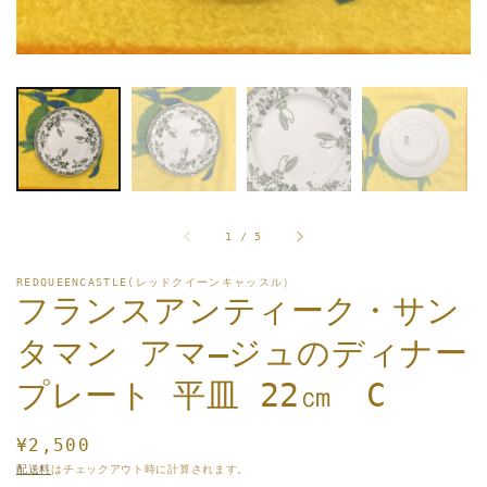
掲
載
さ
れ
て
い
る
メ
デ
ィ
ア
1
/
1
/
5
を
開
く
REDQUEENCASTLE(レッドクイーンキャッスル）
フランスアンティーク・サン
タマン アマ―ジュのディナー
プレート 平皿 22㎝ C
通
¥2,500
常
配送料
はチェックアウト時に計算されます。