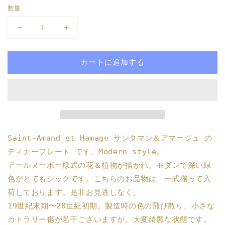
価
数量
格
フ
フ
ラ
ラ
ン
ン
カートに追加する
ス
ス
ア
ア
ン
ン
テ
テ
ィ
ィ
ー
ー
Saint-Amand et Hamage サンタマン＆アマージュ の
ク・
ク・
ディナープレート です。Modern style。
サ
サ
ン
ン
アールヌーボー様式の花＆植物が描かれ、モダンで深い緑
タ
タ
色がとてもシックです。こちらのお品物は、一式揃って入
マ
マ
荷しております。是非お見逃しなく。
ン
ン
19世紀末期〜20世紀初期。製造時の色の飛び散り、小さな
ア
ア
カトラリー傷が若干ございますが、大変綺麗な状態です。