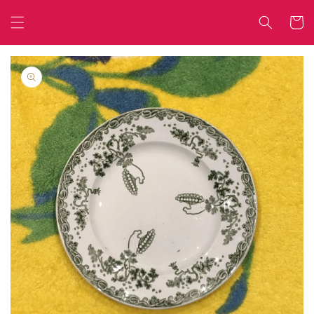
コンテ
カ
ンツに
ー
進む
ト
商品情
報にス
キップ
ギ
ャ
ラ
リ
ー
ビ
ュ
ー
で