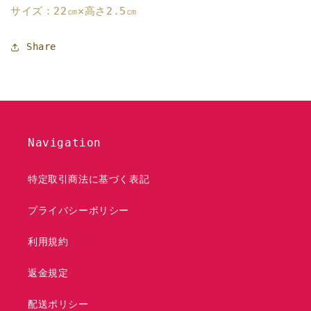
マ
マ
サイズ：22㎝✕高さ2.5㎝
―
―
ジ
ジ
Share
ュ
ュ
の
の
デ
デ
ィ
ィ
ナ
ナ
ー
ー
Navigation
プ
プ
レ
レ
特定取引商法に基づく表記
ー
ー
ト
ト
プライバシーポリシー
平
平
皿
皿
利用規約
22
22
㎝
㎝
返金規定
C
C
の
の
配送ポリシー