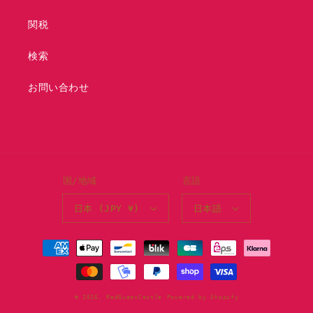
数
数
量
量
関税
を
を
減
増
検索
ら
や
す
す
お問い合わせ
国/地域
言語
日本 (JPY ¥)
日本語
決
済
方
法
© 2026,
RedQueenCastle
Powered by Shopify