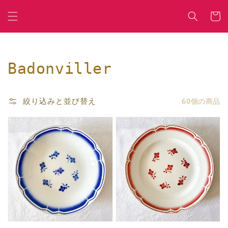
コンテ
カ
ンツに
ー
進む
ト
コ
Badonviller
レ
絞り込みと並び替え
60個の商品
ク
シ
ョ
ン: