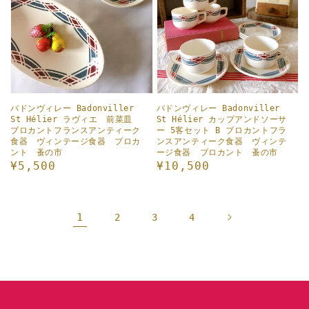
バドンヴィレー Badonviller
バドンヴィレー Badonviller
St Hélier ラヴィエ 前菜皿
St Hélier カップアンドソーサ
ブロカントフランスアンティーク
ー 5客セット B ブロカントフラ
食器 ヴィンテージ食器 ブロカ
ンスアンティーク食器 ヴィンテ
ント 蚤の市
ージ食器 ブロカント 蚤の市
通
¥5,500
通
¥10,500
常
常
価
価
格
格
1
2
3
4