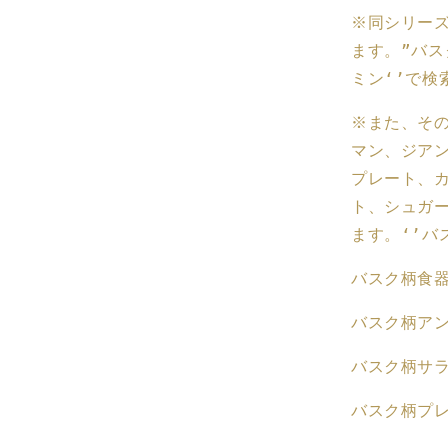
ュ・
※同シリー
マ
ます。”バス
リ
ミン‘’で
ン』
A
※
また、そ
フ
ラ
マン、ジア
ン
プレート、
ス
ト、シュガ
ア
ます。‘’バ
ン
テ
バスク柄食
ィ
ー
バスク柄ア
ク
食
バスク柄サ
器
バスク柄プ
フ
ラ