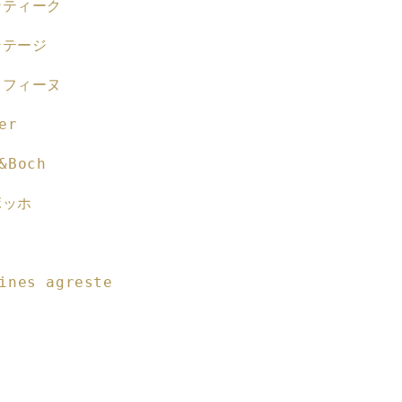
ンティーク
ン
ス
ンテージ
蚤
の
スフィーヌ
市・
ブ
er
ロ
カ
&Boch
ン
ボッホ
ト
バ
ヌ
ス
ク
ines agreste
柄
食
器
の
数
量