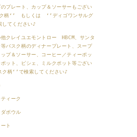
ュ・
ズのプレート、カップ＆ソーサーもござい
マ
ク柄‘’ もしくは ‘’ディゴワンサルグ
リ
検索してください♪
ン』
A
の他
クレイユエモントロー HBCM、サンタ
フ
ラ
ン等バスク柄のディナープレート、スープ
ン
カップ＆ソーサー、コーヒー／ティーポッ
ス
ーポット、ピシェ、ミルクポット等ござい
ア
スク柄‘’で検索してください♪
ン
テ
器
ィ
ー
ンティーク
ク
食
ラダボウル
器
レート
フ
ラ