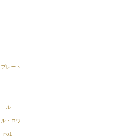
を
増
や
す
ク
クプレート
ェール
・ル・ロワ
 roi