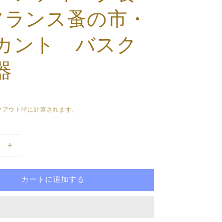
フランス蚤の市・
カント バスク
器
クアウト時に計算されます。
デ
ィ
ゴ
カートに追加する
ワ
ン
サ
ル