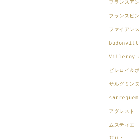
フランスア
ン
ス
フランスビ
蚤
の
ファイアン
市・
ブ
badonvill
ロ
カ
Villeroy 
ン
ビレロイ＆
ト
バ
サルグミン
ス
ク
sarreguem
柄
食
アグレスト
器
の
ムスティエ
数
量
花リム