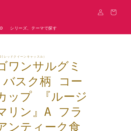
ロ
カ
グ
ー
イ
ト
ン
LD
シリーズ、テーマで探す
STLE(レッドクイーンキャッスル）
ゴワンサルグミ
 バスク柄 コー
カップ 『ルージ
マリン』A フラ
アンティーク食