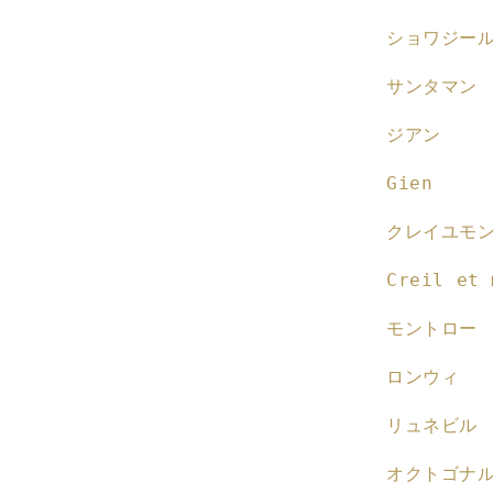
ショワジー
サンタマン
ジアン
Gien
クレイユモ
Creil et 
モントロー
ロンウィ
リュネビル
オクトゴナ