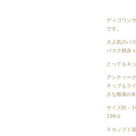
グ
ミ
ディゴワン
ン
です。
ヌ
バ
大人気のバ
ス
バスク柄赤
ク
柄
とってもキ
コ
ー
アンティー
ヒ
チップもラ
ー
さな釉薬の
カ
ッ
サイズ約：1
プ
100Ｇ
『ル
ー
※カップ１
ジ