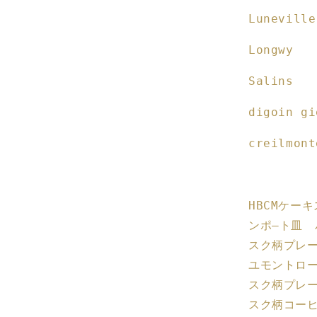
Luneville
Longwy
Salins
digoin gi
creilmont
HBCM
ケー
ンポ―ト皿 
スク柄プレ
ユモントロ
スク柄プレ
スク柄コー