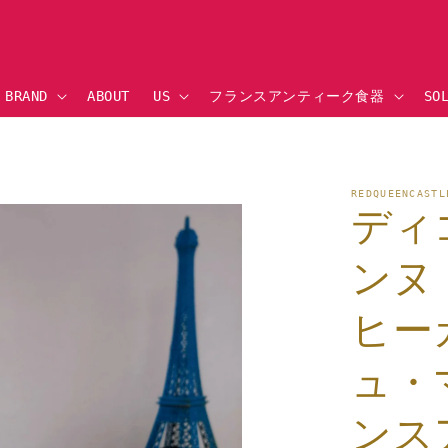
BRAND
ABOUT US
フランスアンティーク食器
SO
品情
REDQUEENCA
にス
ディ
ップ
ンヌ
ヒー
ュ・
ンス