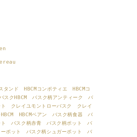
en
ereau
キスタンド
HBCM
コンポティエ
HBCM
コ
バスク
HBCM
バスク柄アンティーク バ
ート クレイユモントローバスク クレイ
ー
HBCM
HBCM
ベアン バスク柄食器 バ
ート バスク柄赤青 バスク柄ポット バ
ヒーポット バスク柄シュガーポット バ