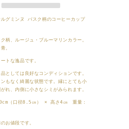
グ
ミ
サルグミンヌ バスク柄のコーヒーカップ
ン
ヌ
バ
スク柄、ルージュ・ブルーマリンカラー。
ス
ｘ青。
ク
柄
ュートな逸品です。
コ
ー
ク品としては良好なコンディションです。
ヒ
インもなく綺麗な状態です。縁にとても小
ー
剥がれ、内側に小さなシミがみられます。
カ
ッ
0cm（口径8.5㎝） × 高さ4㎝ 重量：
プ
『ル
ー
個のお値段です。
ジ