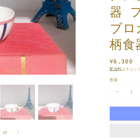
ギ
器 
ャ
ラ
リ
ブロ
ー
ビ
ュ
柄食
ー
で
掲
載
通
¥6,300
さ
常
れ
配送料
はチェッ
て
価
数量
い
格
る
メ
デ
デ
ィ
ィ
ア
ゴ
1
ワ
を
ン
開
く
サ
/
/
20
ル