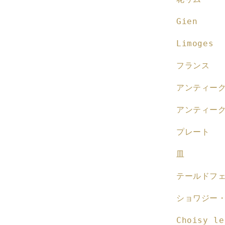
を
Gien
減
ら
Limoges
す
フランス
アンティー
アンティー
プレート
皿
テールドフ
ショワジー
Choisy le