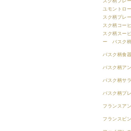
スク柄プレ
ア
ユモントロー
ン
スク柄プレ
テ
スク柄コー
ィ
スク柄スー
ー
ー バスク
ク
食
バスク柄食
器
ブ
バスク柄ア
ロ
カ
バスク柄サ
ン
ト・
バスク柄プ
蚤
の
フランスア
市
フランスビ
の
数