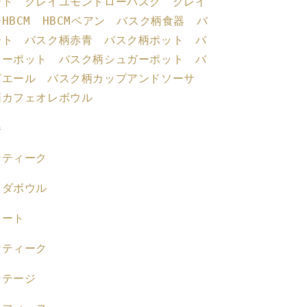
ート クレイユモントローバスク クレイ
ア
HBCM HBCMベアン バスク柄食器 バ
ン
ート バスク柄赤青 バスク柄ポット バ
テ
ヒーポット バスク柄シュガーポット バ
ィ
ピエール バスク柄カップアンドソーサ
ー
柄カフェオレボウル
ク
食
器
器
ブ
ンティーク
ロ
カ
ラダボウル
ン
ト・
レート
蚤
の
ンティーク
市
ンテージ
の
数