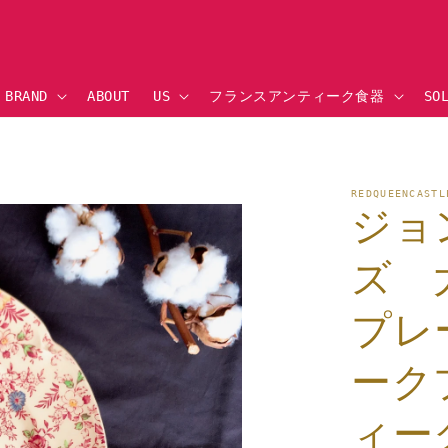
BRAND
ABOUT US
フランスアンティーク食器
SO
品情
REDQUEENCA
にス
ジョ
ップ
ズ 
プレ
ーク
ィー