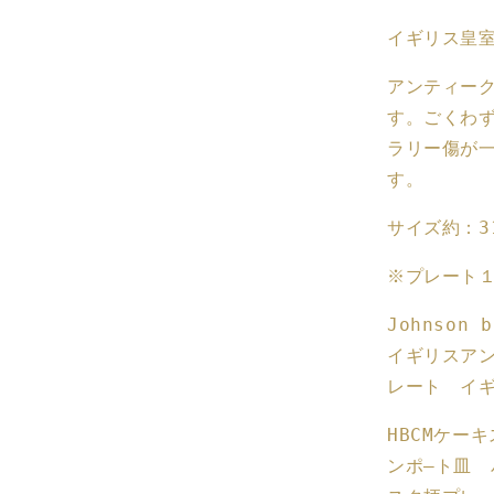
皿
イギリス皇室
ラ
ウ
アンティー
ン
す。ごくわ
ド
ラリー傷が
プ
レ
す。
ー
サイズ約：3
ト
ア
※プレート
ン
テ
Johnso
ィ
イギリスア
ー
レート イ
ク
プ
HBCMケー
レ
ンポ―ト皿 
ー
ト