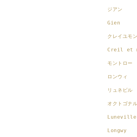
ジアン
Gien
クレイユモ
Creil et 
モントロー
ロンウィ
リュネビル
オクトゴナ
Luneville
Longwy