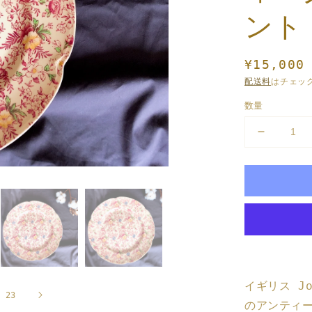
ギ
ント
ャ
ラ
リ
ー
通
¥15,000
ビ
ュ
常
配送料
はチェッ
ー
価
で
数量
掲
格
載
ジ
さ
れ
ョ
て
ン
い
ソ
る
メ
ン
デ
ブ
ィ
ラ
ア
1
ザ
を
ー
開
イギリス J
ズ
く
/
/
23
のアンティ
大