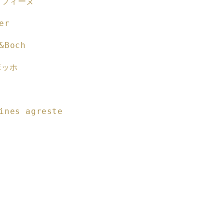
スフィーヌ
量
を
er
増
や
&Boch
す
ボッホ
ヌ
ines agreste