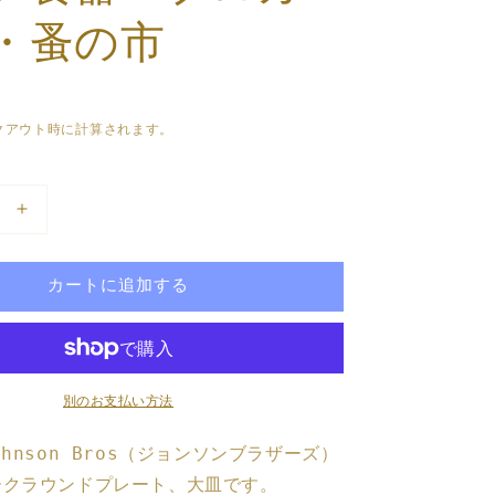
・蚤の市
クアウト時に計算されます。
ジ
ョ
ン
カートに追加する
ソ
ン
ブ
ラ
別のお支払い方法
ザ
ー
ohnson Bros（ジョンソンブラザーズ）
ズ
ークラウンドプレート、大皿です。
大