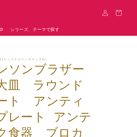
ロ
カ
グ
ー
イ
ト
ン
LD
シリーズ、テーマで探す
STLE(レッドクイーンキャッスル）
ンソンブラザー
大皿 ラウンド
ート アンティ
プレート アンテ
ク食器 ブロカ