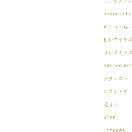
ファイアン
量
を
badonvill
減
ら
Villeroy 
す
ビレロイ＆
サルグミン
sarreguem
アグレスト
ムスティエ
花リム
Gien
Limoges