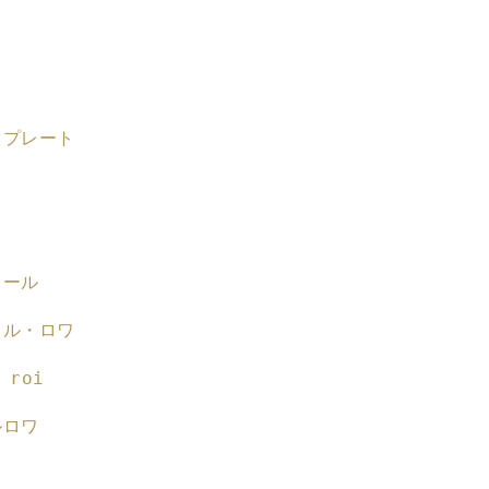
ク
クプレート
ェール
・ル・ロワ
 roi
ルロワ