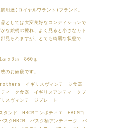
皿
御用達(ロイヤルワラント)ブランド。
ラ
ウ
ク品としては大変良好なコンディションで
ン
ずかな絵柄の擦れ、よく見ると小さなカト
ド
一部見られますが、とても綺麗な状態で
プ
レ
ー
1㎝ｘ3㎝ 860ｇ
ト
ア
１枚のお値段です。
ン
テ
n brothers イギリスヴィンテージ食器
ィ
ンティーク食器 イギリスアンティークプ
ー
ギリスヴィンテージプレート
ク
プ
キスタンド HBCMコンポティエ HBCMコ
レ
バスクHBCM バスク柄アンティーク バ
ー
ト