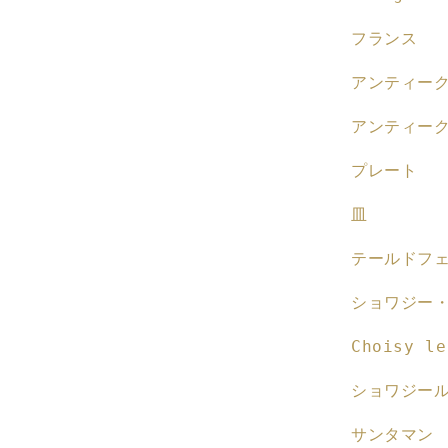
フランス
アンティー
アンティー
プレート
皿
テールドフ
ショワジー
Choisy le
ショワジー
サンタマン